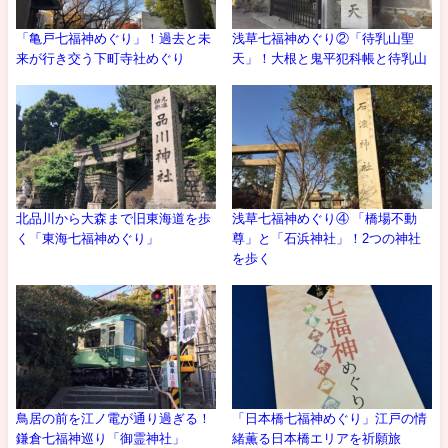
「亀戸七福神めぐり」！過去と未
浅草七福神めぐり②「待乳山聖
来が行き交う下町寺社めぐり
天」！大根と鬼平犯科帳と待乳山
北品川から大森まで旧東海道を歩
浅草七福神めぐり④ 「橋場不動
く「東海七福神めぐり」
尊」と「石浜神社」！2つの神社
を歩く
鳥居の前を江ノ電が通り過ぎる！
「日本橋七福神めぐり」江戸の情
鎌倉七福神巡り「御霊神社」
緒薫る日本橋エリアを祈願旅