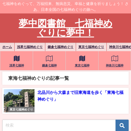
七福神をめぐって、万福招来、無病息災、幸福と健康を祈りましょう！ さ
あ、日本全国の七福神めぐりの旅へ。
夢中図書館 七福神め
ぐりに夢中！
ホーム
浅草七福神めぐり
鎌倉七福神めぐり
東京七福神めぐり
神奈川七福神
浅草七福神
鎌倉七福神
東京七福神
神奈川七福神
東海七福神めぐりの記事一覧
北品川から大森まで旧東海道を歩く「東海七福
神めぐり」
東京七福神めぐり