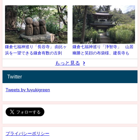
鎌倉七福神巡り「長谷寺」 由比ヶ
鎌倉七福神巡り「浄智寺」 山居
浜を一望できる鎌倉有数の古刹
幽勝と笑顔の布袋様、建長寺も
もっと見る
Twitter
Tweets by fuyukigreen
プライバシーポリシー