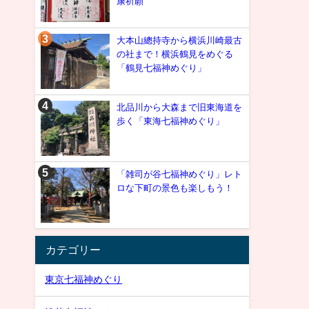
康祈願
大本山總持寺から横浜川崎最古
の社まで！横浜鶴見をめぐる
「鶴見七福神めぐり」
北品川から大森まで旧東海道を
歩く「東海七福神めぐり」
「雑司が谷七福神めぐり」レト
ロな下町の景色も楽しもう！
カテゴリー
東京七福神めぐり