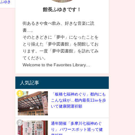
ふゆき
館長ふゆきです！
街あるきや食べ飲み、好きな音楽に読
書…。
そのときどきに「夢中」になったことを
とり揃えた「夢中図書館」を開館してお
ります。一度「夢中図書館」を訪れてみ
てください。
Welcome to the Favorites Library…
人気記事
「板橋七福神めぐり」都内にも
こんな緑が…都内最長11㎞を歩
いて健康開運祈願
通年開催「多摩川七福神めぐ
り」 パワースポット巡って健