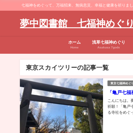
七福神をめぐって、万福招来、無病息災、幸福と健康を祈りまし
夢中図書館 七福神めぐ
ホーム
浅草七福神めぐり
Home
Asakusa 7gods
東京スカイツリーの記事一覧
東京七福神めぐ
「亀戸七福
こんにちは。
祈願！「亀戸
る寺社をめぐ
と言われ、東京