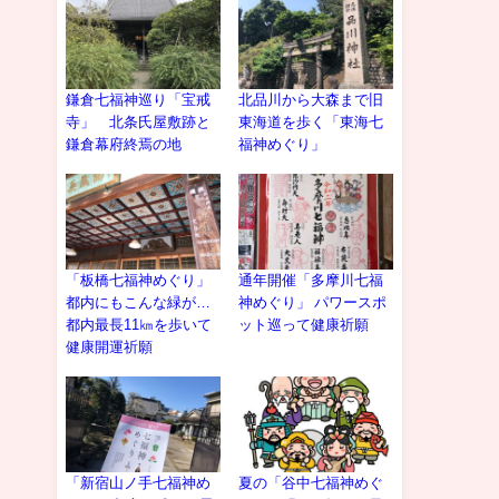
鎌倉七福神巡り「宝戒
北品川から大森まで旧
寺」 北条氏屋敷跡と
東海道を歩く「東海七
鎌倉幕府終焉の地
福神めぐり」
「板橋七福神めぐり」
通年開催「多摩川七福
都内にもこんな緑が…
神めぐり」 パワースポ
都内最長11㎞を歩いて
ット巡って健康祈願
健康開運祈願
「新宿山ノ手七福神め
夏の「谷中七福神めぐ