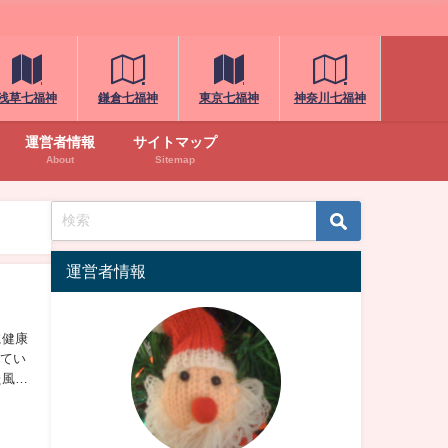
浅草七福神
鎌倉七福神
東京七福神
神奈川七福神
運営者情報
サイトマップ
About
Sitemap
運営者情報
に健康
れてい
た風習