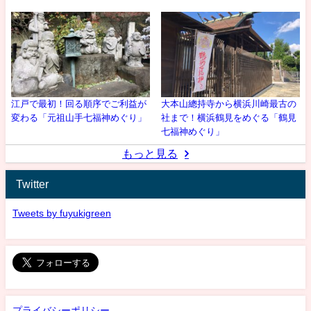
江戸で最初！回る順序でご利益が
大本山總持寺から横浜川崎最古の
変わる「元祖山手七福神めぐり」
社まで！横浜鶴見をめぐる「鶴見
七福神めぐり」
もっと見る
Twitter
Tweets by fuyukigreen
プライバシーポリシー