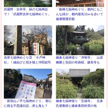
武蔵野・吉祥寺、緑の七福神詣
「板橋七福神めぐり」都内にもこ
で！「武蔵野吉祥七福神めぐり」
んな緑が…都内最長11㎞を歩いて
健康開運祈願
浅草七福神めぐり③ 「今戸神
鎌倉七福神巡り「浄智寺」 山居
社」！縁結びと招き猫と沖田総司
幽勝と笑顔の布袋様、建長寺も
「新宿山ノ手七福神めぐり」 都心
鎌倉七福神巡り「宝戒寺」 北条
に残る不思議伝説…虎も鬼も？
氏屋敷跡と鎌倉幕府終焉の地