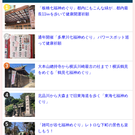
「板橋七福神めぐり」都内にもこんな緑が…都内最
長11㎞を歩いて健康開運祈願
通年開催「多摩川七福神めぐり」 パワースポット巡
って健康祈願
大本山總持寺から横浜川崎最古の社まで！横浜鶴見
をめぐる「鶴見七福神めぐり」
北品川から大森まで旧東海道を歩く「東海七福神め
ぐり」
「雑司が谷七福神めぐり」レトロな下町の景色も楽
しもう！