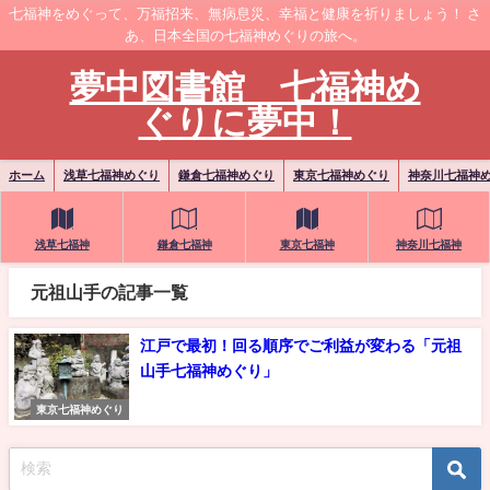
七福神をめぐって、万福招来、無病息災、幸福と健康を祈りましょう！ さ
あ、日本全国の七福神めぐりの旅へ。
夢中図書館 七福神め
ぐりに夢中！
ホーム
浅草七福神めぐり
鎌倉七福神めぐり
東京七福神めぐり
神奈川七福神
浅草七福神
鎌倉七福神
東京七福神
神奈川七福神
元祖山手の記事一覧
江戸で最初！回る順序でご利益が変わる「元祖
山手七福神めぐり」
東京七福神めぐり