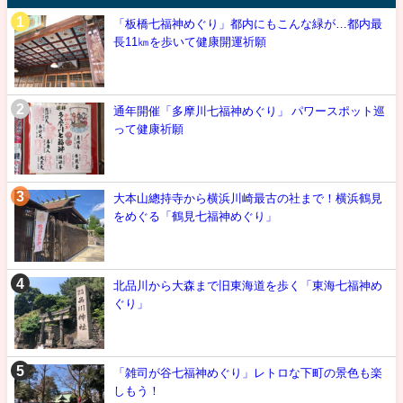
「板橋七福神めぐり」都内にもこんな緑が…都内最
長11㎞を歩いて健康開運祈願
通年開催「多摩川七福神めぐり」 パワースポット巡
って健康祈願
大本山總持寺から横浜川崎最古の社まで！横浜鶴見
をめぐる「鶴見七福神めぐり」
北品川から大森まで旧東海道を歩く「東海七福神め
ぐり」
「雑司が谷七福神めぐり」レトロな下町の景色も楽
しもう！