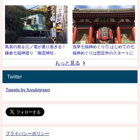
鳥居の前を江ノ電が通り過ぎる！
浅草七福神めぐり① はじめての七
鎌倉七福神巡り「御霊神社」
福神めぐりは想定外のスタートに
もっと見る
Twitter
Tweets by fuyukigreen
プライバシーポリシー