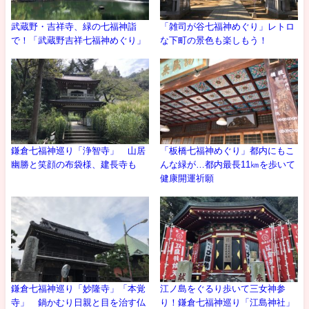
武蔵野・吉祥寺、緑の七福神詣
「雑司が谷七福神めぐり」レトロ
で！「武蔵野吉祥七福神めぐり」
な下町の景色も楽しもう！
鎌倉七福神巡り「浄智寺」 山居
「板橋七福神めぐり」都内にもこ
幽勝と笑顔の布袋様、建長寺も
んな緑が…都内最長11㎞を歩いて
健康開運祈願
鎌倉七福神巡り「妙隆寺」「本覚
江ノ島をぐるり歩いて三女神参
寺」 鍋かむり日親と目を治す仏
り！鎌倉七福神巡り「江島神社」